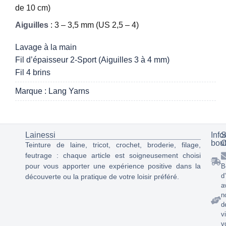
de 10 cm)
Aiguilles
: 3 – 3,5 mm (US 2,5 – 4)
Lavage à la main
Fil d’épaisseur 2-Sport (Aiguilles 3 à 4 mm)
Fil 4 brins
Marque : Lang Yarns
Lainessi
Info
S
bou
C
Teinture de laine, tricot, crochet, broderie, filage,
feutrage : chaque article est soigneusement choisi
pour vous apporter une expérience positive dans la
B
d
découverte ou la pratique de votre loisir préféré.
a
n
d
v
v