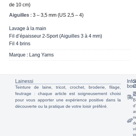
de 10 cm)
Aiguilles
: 3 – 3,5 mm (US 2,5 – 4)
Lavage à la main
Fil d’épaisseur 2-Sport (Aiguilles 3 à 4 mm)
Fil 4 brins
Marque : Lang Yarns
Lainessi
Info
S
bou
C
Teinture de laine, tricot, crochet, broderie, filage,
feutrage : chaque article est soigneusement choisi
pour vous apporter une expérience positive dans la
B
d
découverte ou la pratique de votre loisir préféré.
a
n
d
v
v