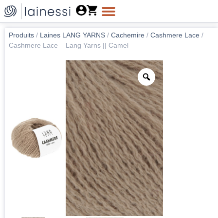
Produits
/
Laines LANG YARNS
/
Cachemire
/
Cashmere Lace
/
Cashmere Lace – Lang Yarns || Camel