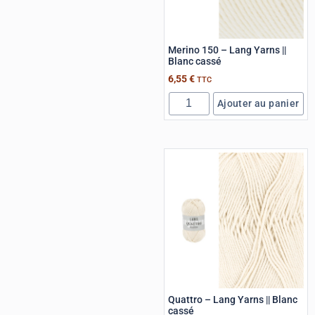
Merino 150 – Lang Yarns ||
Blanc cassé
6,55
€
TTC
Ajouter au panier
Quattro – Lang Yarns || Blanc
cassé