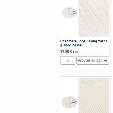
Cashmere Lace – Lang Yarns
|| Blanc cassé
17,50
€
TTC
Ajouter au panier