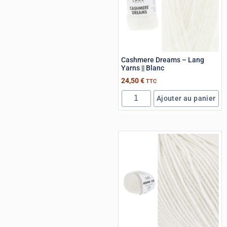
Cashmere Dreams – Lang
Yarns || Blanc
24,50
€
TTC
Ajouter au panier