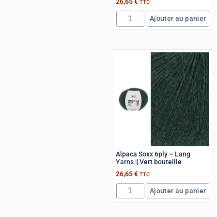
26,65
€
TTC
Ajouter au panier
Alpaca Soxx 6ply – Lang
Yarns || Vert bouteille
26,65
€
TTC
Ajouter au panier