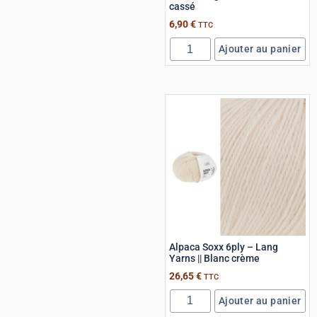
cassé
6,90
€
TTC
Ajouter au panier
Alpaca Soxx 6ply – Lang
Yarns || Blanc crème
26,65
€
TTC
Ajouter au panier