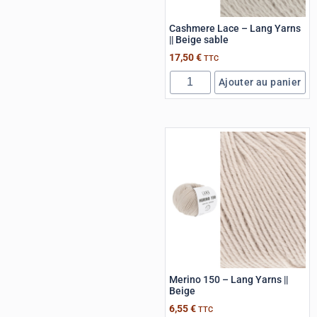
Cashmere Lace – Lang Yarns
|| Beige sable
17,50
€
TTC
Ajouter au panier
Merino 150 – Lang Yarns ||
Beige
6,55
€
TTC