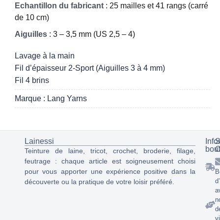
Echantillon du fabricant
: 25 mailles et 41 rangs (carré
de 10 cm)
Aiguilles
: 3 – 3,5 mm (US 2,5 – 4)
Lavage à la main
Fil d’épaisseur 2-Sport (Aiguilles 3 à 4 mm)
Fil 4 brins
Marque : Lang Yarns
Lainessi
Info
S
bou
C
Teinture de laine, tricot, crochet, broderie, filage,
feutrage : chaque article est soigneusement choisi
pour vous apporter une expérience positive dans la
B
d
découverte ou la pratique de votre loisir préféré.
a
n
d
v