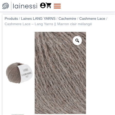
Produits
/
Laines LANG YARNS
/
Cachemire
/
Cashmere Lace
/
Cashmere Lace – Lang Yarns || Marron clair mélangé