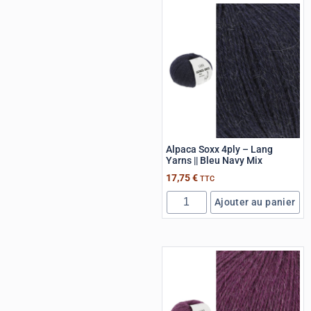
Alpaca Soxx 4ply – Lang
Yarns || Bleu Navy Mix
17,75
€
TTC
Ajouter au panier