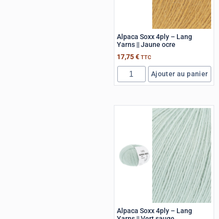
Alpaca Soxx 4ply – Lang
Yarns || Jaune ocre
17,75
€
TTC
Ajouter au panier
Alpaca Soxx 4ply – Lang
Yarns || Vert sauge