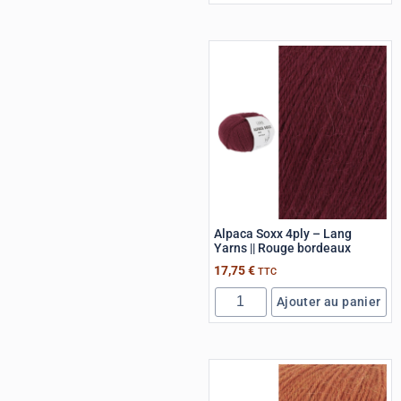
Alpaca Soxx 4ply – Lang
Yarns || Rouge bordeaux
17,75
€
TTC
Ajouter au panier