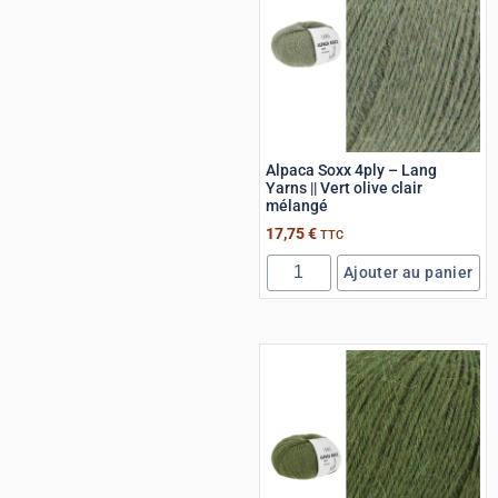
Alpaca Soxx 4ply – Lang
Yarns || Vert olive clair
mélangé
17,75
€
TTC
Ajouter au panier