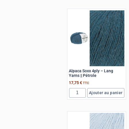
Alpaca Soxx 4ply – Lang
Yarns || Pétrole
17,75
€
TTC
Ajouter au panier