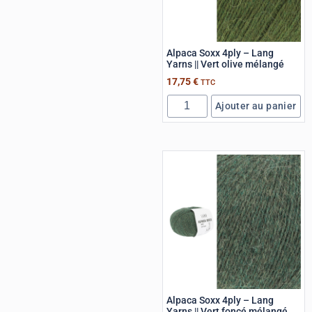
Alpaca Soxx 4ply – Lang
Yarns || Vert olive mélangé
17,75
€
TTC
Ajouter au panier
Alpaca Soxx 4ply – Lang
Yarns || Vert foncé mélangé