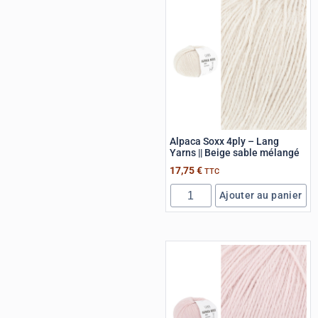
Alpaca Soxx 4ply – Lang
Yarns || Beige sable mélangé
17,75
€
TTC
Ajouter au panier