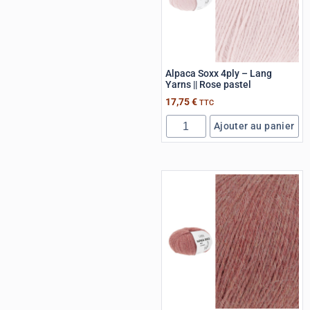
Alpaca Soxx 4ply – Lang
Yarns || Rose pastel
17,75
€
TTC
Ajouter au panier