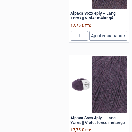
Alpaca Soxx 4ply – Lang
Yarns || Violet mélangé
17,75
€
TTC
Ajouter au panier
Alpaca Soxx 4ply – Lang
Yarns || Violet foncé mélangé
17,75
€
TTC