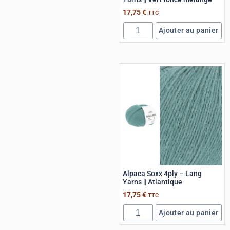
17,75
€
TTC
Ajouter au panier
Alpaca Soxx 4ply – Lang
Yarns || Atlantique
17,75
€
TTC
Ajouter au panier