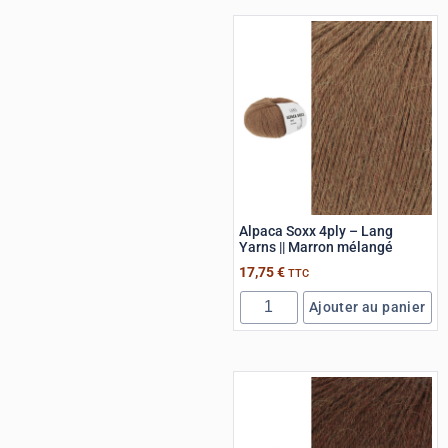
Alpaca Soxx 4ply – Lang
Yarns || Marron mélangé
17,75
€
TTC
Ajouter au panier