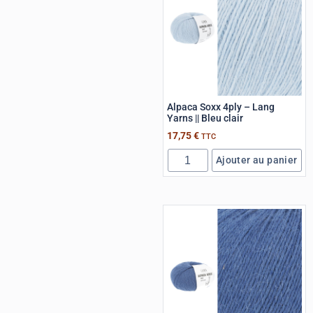
Alpaca Soxx 4ply – Lang
Yarns || Bleu clair
17,75
€
TTC
Ajouter au panier