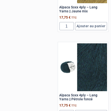
Alpaca Soxx 4ply – Lang
Yarns || Jaune mix
17,75
€
TTC
Ajouter au panier
Alpaca Soxx 4ply – Lang
Yarns || Pétrole foncé
17,75
€
TTC