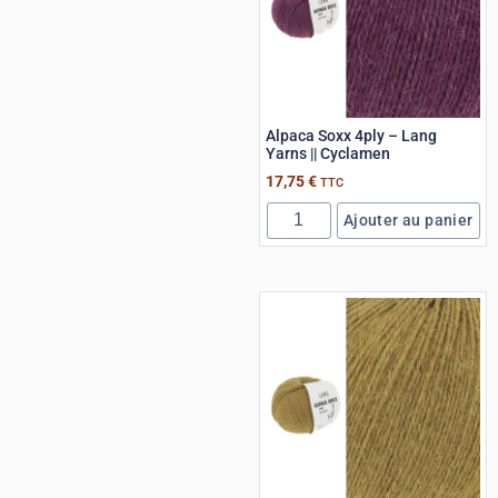
Alpaca Soxx 4ply – Lang
Yarns || Cyclamen
17,75
€
TTC
Ajouter au panier