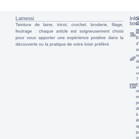
Lainessi
Info
S
bou
C
Teinture de laine, tricot, crochet, broderie, filage,
feutrage : chaque article est soigneusement choisi
pour vous apporter une expérience positive dans la
B
d
découverte ou la pratique de votre loisir préféré.
a
n
d
v
v
?
E
u
e
p
d
à
ê
a
p
t