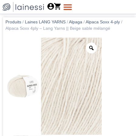
Produits
/
Laines LANG YARNS
/
Alpaga
/
Alpaca Soxx 4-ply
/
Alpaca Soxx 4ply – Lang Yarns || Beige sable mélangé