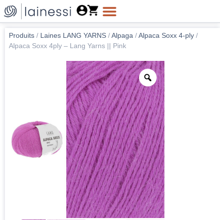
Produits
/
Laines LANG YARNS
/
Alpaga
/
Alpaca Soxx 4-ply
/
Alpaca Soxx 4ply – Lang Yarns || Pink