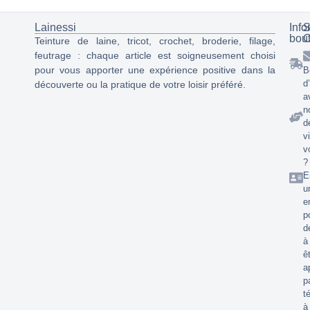
Lainessi
Info
S
bou
C
Teinture de laine, tricot, crochet, broderie, filage,
feutrage : chaque article est soigneusement choisi
pour vous apporter une expérience positive dans la
B
d
découverte ou la pratique de votre loisir préféré.
a
n
d
v
v
?
E
u
e
p
d
à
ê
a
p
t
à