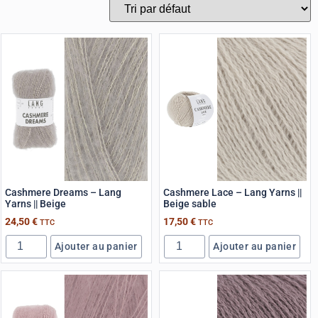
Cashmere Dreams – Lang
Cashmere Lace – Lang Yarns ||
Yarns || Beige
Beige sable
24,50
€
17,50
€
TTC
TTC
Ajouter au panier
Ajouter au panier