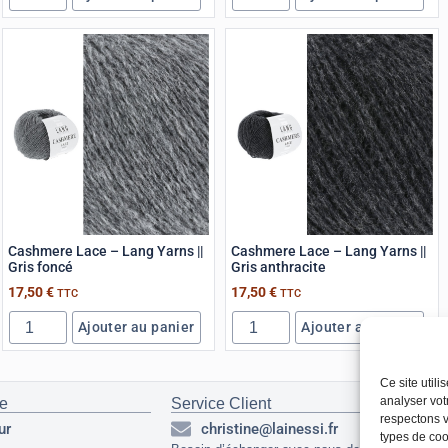
Cashmere Lace – Lang Yarns ||
Cashmere Lace – Lang Yarns ||
Gris foncé
Gris anthracite
17,50
€
17,50
€
TTC
TTC
Ajouter au panier
Ajouter au panier
Ce site util
analyser vot
ue
Service Client
Ré
respectons v
ur
christine@lainessi.fr
types de cook