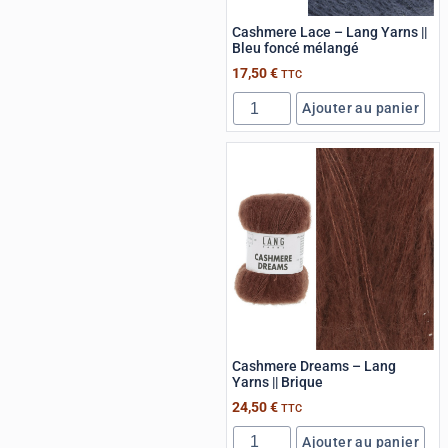
Cashmere Lace – Lang Yarns ||
Bleu foncé mélangé
17,50
€
TTC
Ajouter au panier
Cashmere Dreams – Lang
Yarns || Brique
24,50
€
TTC
Ajouter au panier