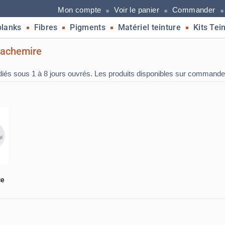
Mon compte
Voir le panier
Commander
blanks
Fibres
Pigments
Matériel teinture
Kits Tei
achemire
diés sous 1 à 8 jours ouvrés. Les produits disponibles sur commande
ce