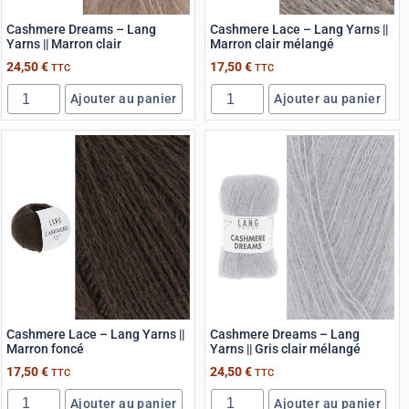
Cashmere Dreams – Lang
Cashmere Lace – Lang Yarns ||
Yarns || Marron clair
Marron clair mélangé
24,50
€
17,50
€
TTC
TTC
Ajouter au panier
Ajouter au panier
Cashmere Lace – Lang Yarns ||
Cashmere Dreams – Lang
Marron foncé
Yarns || Gris clair mélangé
17,50
€
24,50
€
TTC
TTC
Ajouter au panier
Ajouter au panier