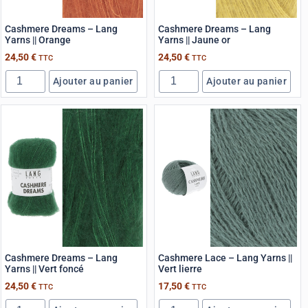
Cashmere Dreams – Lang
Cashmere Dreams – Lang
Yarns || Orange
Yarns || Jaune or
24,50
€
24,50
€
TTC
TTC
Ajouter au panier
Ajouter au panier
Cashmere Dreams – Lang
Cashmere Lace – Lang Yarns ||
Yarns || Vert foncé
Vert lierre
24,50
€
17,50
€
TTC
TTC