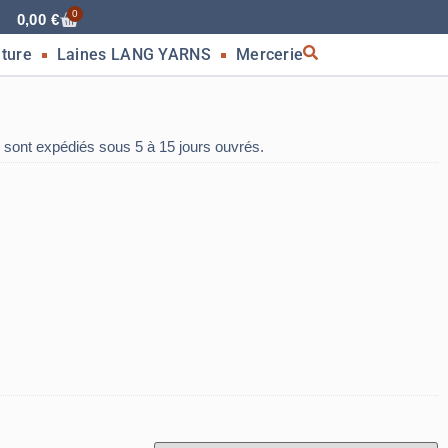
0
0,00
€
nture
Laines LANG YARNS
Mercerie
 sont expédiés sous 5 à 15 jours ouvrés.