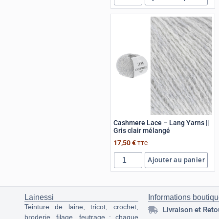
Cashmere Lace – Lang Yarns ||
Gris clair mélangé
17,50
€
TTC
Ajouter au panier
Lainessi
Informations boutiq
Teinture de laine, tricot, crochet,
Livraison et Reto
broderie, filage, feutrage : chaque