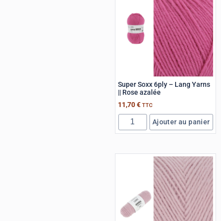
Super Soxx 6ply – Lang Yarns
|| Rose azalée
11,70
€
TTC
Ajouter au panier