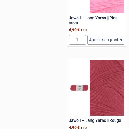
Jawoll – Lang Yarns || Pink
néon
4,90
€
TTC
Ajouter au panier
Jawoll – Lang Yarns || Rouge
4,90
€
TTC