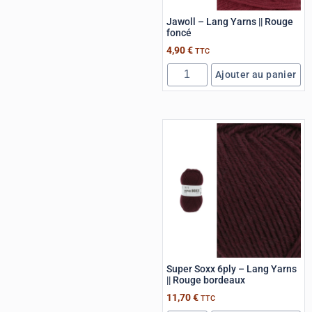
Jawoll – Lang Yarns || Rouge
foncé
4,90
€
TTC
Ajouter au panier
Super Soxx 6ply – Lang Yarns
|| Rouge bordeaux
11,70
€
TTC