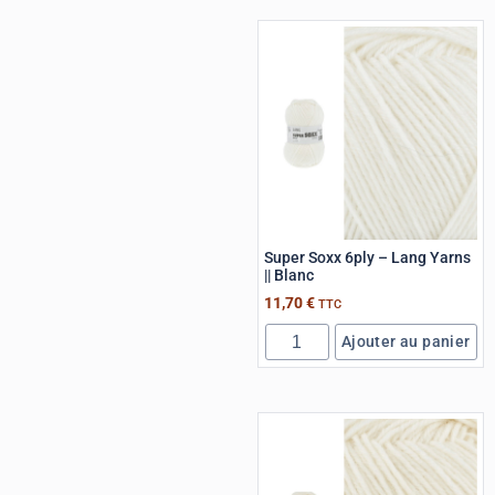
Super Soxx 6ply – Lang Yarns
|| Blanc
11,70
€
TTC
Ajouter au panier