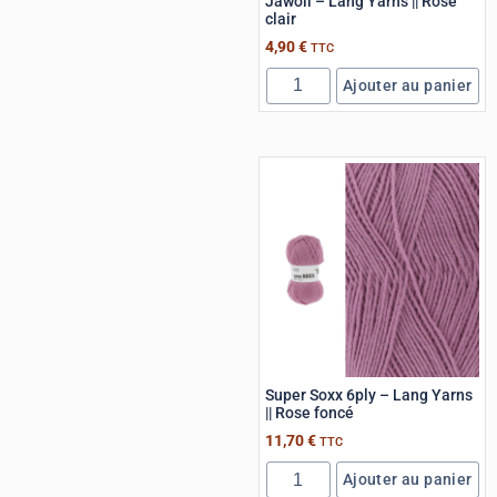
Jawoll – Lang Yarns || Rose
clair
4,90
€
TTC
Ajouter au panier
Super Soxx 6ply – Lang Yarns
|| Rose foncé
11,70
€
TTC
Ajouter au panier