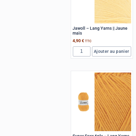
Jawoll – Lang Yarns || Jaune
maïs
4,90
€
TTC
Ajouter au panier
Super Soxx 6ply – Lang Yarns