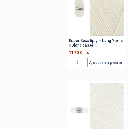
Super Soxx 6ply – Lang Yarns
|| Blanc cassé
11,70
€
TTC
Ajouter au panier