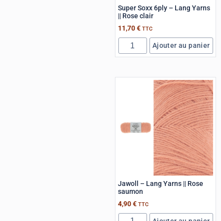
Super Soxx 6ply – Lang Yarns
|| Rose clair
11,70
€
TTC
Ajouter au panier
Jawoll – Lang Yarns || Rose
saumon
4,90
€
TTC
Ajouter au panier