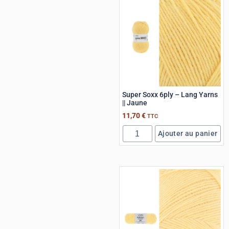
Super Soxx 6ply – Lang Yarns
|| Jaune
11,70
€
TTC
Ajouter au panier