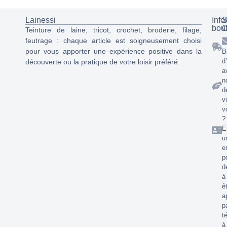
Lainessi
Info
S
bou
C
Teinture de laine, tricot, crochet, broderie, filage,
feutrage : chaque article est soigneusement choisi
pour vous apporter une expérience positive dans la
B
d
découverte ou la pratique de votre loisir préféré.
a
n
d
v
v
?
E
u
e
p
d
à
ê
a
p
t
à