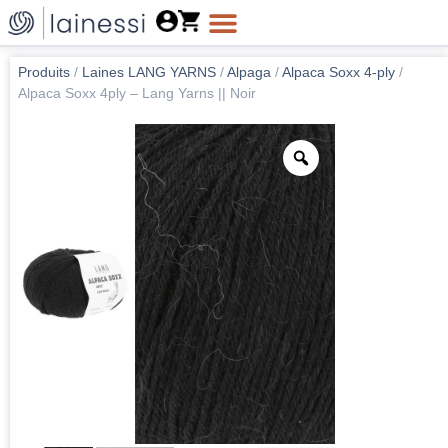
Produits
/
Laines LANG YARNS
/
Alpaga
/
Alpaca Soxx 4-ply
/
Alpaca Soxx 4ply – Lang Yarns || Noir