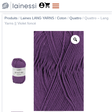
Produits
/
Laines LANG YARNS
/
Coton
/
Quattro
/
Quattro – Lang
Yarns || Violet foncé