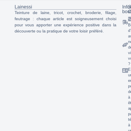
Lainessi
Info
S
bou
C
Teinture de laine, tricot, crochet, broderie, filage,
feutrage : chaque article est soigneusement choisi
pour vous apporter une expérience positive dans la
B
d
découverte ou la pratique de votre loisir préféré.
a
n
d
v
v
?
E
u
e
p
d
à
ê
a
p
t
à
u