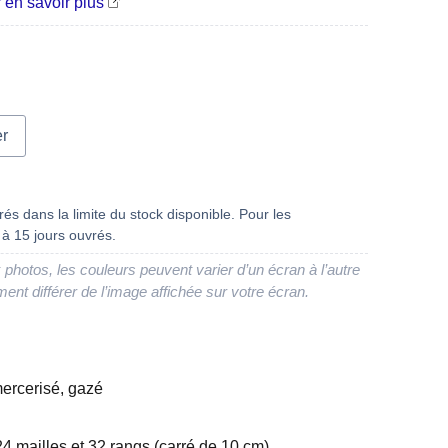
 en savoir plus
g
er
és dans la limite du stock disponible. Pour les
à 15 jours ouvrés.
 photos, les couleurs peuvent varier d’un écran à l’autre
ment différer de l’image affichée sur votre écran.
ercerisé, gazé
24 mailles et 32 rangs (carré de 10 cm)