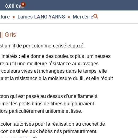
0
0,00
€
nture
Laines LANG YARNS
Mercerie
| Gris
un fil de pur coton mercerisé et gazé.
 intérêts : elle donne des couleurs plus lumineuses
ère au fil une meilleure résistance aux lavages
s couleurs vives et inchangées dans le temps, elle
 et la résistance à la moisissure du fil, et elle réduit
 coton qui est passé au dessus d’une flamme à
mer les petits brins de fibres qui pourraient
lors particulièrement uniforme et lisse.
de coton autorisés pour la réalisation au crochet de
ocon
destinée aux bébés nés prématurément.