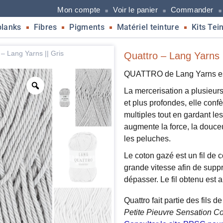
Mon compte
Voir le panier
Commander
blanks
Fibres
Pigments
Matériel teinture
Kits Tei
 – Lang Yarns || Gris
Quattro – Lang Yarns |
QUATTRO de Lang Yarns est 
La mercerisation a plusieurs
et plus profondes, elle conf
multiples tout en gardant le
augmente la force, la douceur
les peluches.
Le coton gazé est un fil de
grande vitesse afin de suppri
dépasser. Le fil obtenu est a
Quattro fait partie des fils 
Petite Pieuvre Sensation C