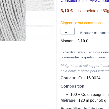
Consulter le site PPSC pour
3,10
€
la pelote de 50
TTC
Disponible sur commande
Ajouter au pani
Montant :
3,10
€
Expédition sous 1 à 8 jours ouvr
commandes, expédition sous 5 
Malgré tout le soin apporté aux
et la couleur réelle peut légère
Couleur
: Gris 16.0024
Composition
:
100% Coton peigné, m
Métrage
: 120 m pour 50 g
Echantillon du fabricant
: 