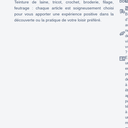
bou
C
Teinture de laine, tricot, crochet, broderie, filage,
feutrage : chaque article est soigneusement choisi
pour vous apporter une expérience positive dans la
B
d
découverte ou la pratique de votre loisir préféré.
a
n
d
v
v
?
E
u
e
p
d
à
ê
a
p
t
à
u
m