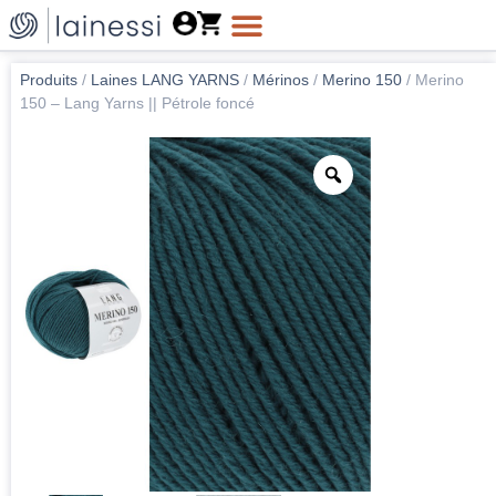
Produits
/
Laines LANG YARNS
/
Mérinos
/
Merino 150
/
Merino
150 – Lang Yarns || Pétrole foncé