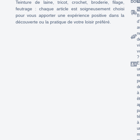
bou
C
Teinture de laine, tricot, crochet, broderie, filage,
feutrage : chaque article est soigneusement choisi
pour vous apporter une expérience positive dans la
B
d
découverte ou la pratique de votre loisir préféré.
a
n
d
v
v
?
E
u
e
p
d
à
ê
a
p
t
à
u
m