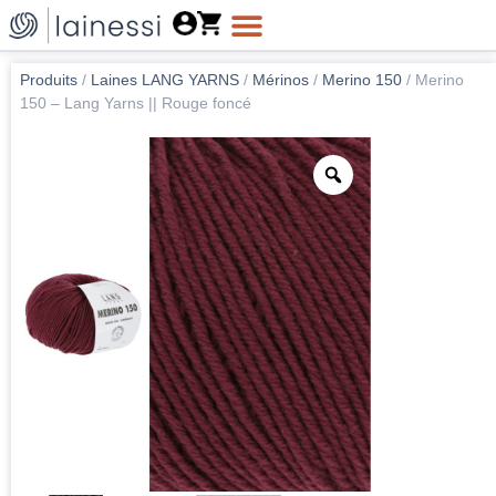
Produits
/
Laines LANG YARNS
/
Mérinos
/
Merino 150
/
Merino
150 – Lang Yarns || Rouge foncé