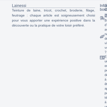
Lainessi
Info
S
bou
C
Teinture de laine, tricot, crochet, broderie, filage,
feutrage : chaque article est soigneusement choisi
pour vous apporter une expérience positive dans la
B
d
découverte ou la pratique de votre loisir préféré.
a
n
d
v
v
?
E
u
e
p
d
à
ê
a
p
t
à
u