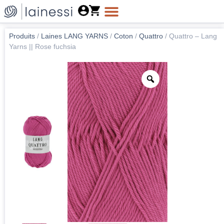
Produits
/
Laines LANG YARNS
/
Coton
/
Quattro
/
Quattro – Lang
Yarns || Rose fuchsia