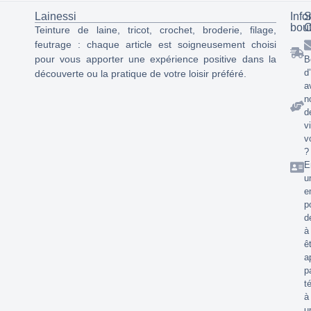
Lainessi
Info
S
bou
C
Teinture de laine, tricot, crochet, broderie, filage,
feutrage : chaque article est soigneusement choisi
pour vous apporter une expérience positive dans la
B
d
découverte ou la pratique de votre loisir préféré.
a
n
d
v
v
?
E
u
e
p
d
à
ê
a
p
t
à
u