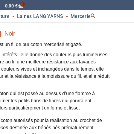
0
0,00
€
nture
Laines LANG YARNS
Mercerie
| Noir
un fil de pur coton mercerisé et gazé.
 intérêts : elle donne des couleurs plus lumineuses
ère au fil une meilleure résistance aux lavages
s couleurs vives et inchangées dans le temps, elle
 et la résistance à la moisissure du fil, et elle réduit
 coton qui est passé au dessus d’une flamme à
mer les petits brins de fibres qui pourraient
lors particulièrement uniforme et lisse.
de coton autorisés pour la réalisation au crochet de
ocon
destinée aux bébés nés prématurément.