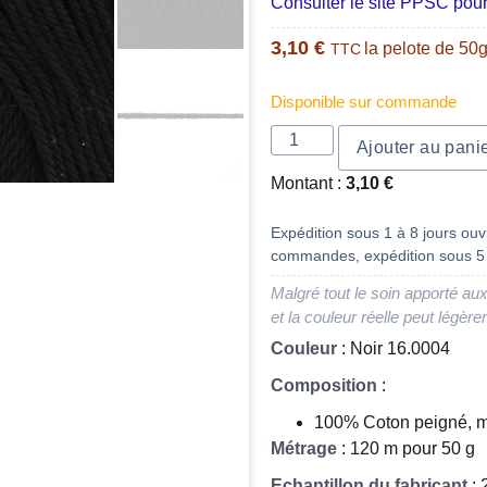
Consulter le site PPSC pour
3,10
€
la pelote de 50
TTC
Disponible sur commande
Ajouter au pani
Montant :
3,10
€
Expédition sous 1 à 8 jours ouvr
commandes, expédition sous 5 
Malgré tout le soin apporté aux
et la couleur réelle peut légère
Couleur
: Noir 16.0004
Composition
:
100% Coton peigné, m
Métrage
: 120 m pour 50 g
Echantillon du fabricant
: 