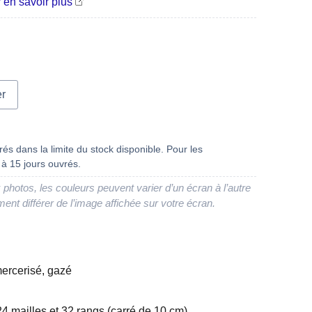
 en savoir plus
g
er
és dans la limite du stock disponible. Pour les
à 15 jours ouvrés.
 photos, les couleurs peuvent varier d’un écran à l’autre
ment différer de l’image affichée sur votre écran.
ercerisé, gazé
24 mailles et 32 rangs (carré de 10 cm)