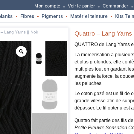
Mon compte
Voir le panier
Commander
blanks
Fibres
Pigments
Matériel teinture
Kits Tei
 – Lang Yarns || Noir
Quattro – Lang Yarns |
QUATTRO de Lang Yarns est 
La mercerisation a plusieurs
et plus profondes, elle conf
multiples tout en gardant le
augmente la force, la douceur
les peluches.
Le coton gazé est un fil de
grande vitesse afin de suppri
dépasser. Le fil obtenu est a
Quattro fait partie des fils 
Petite Pieuvre Sensation C