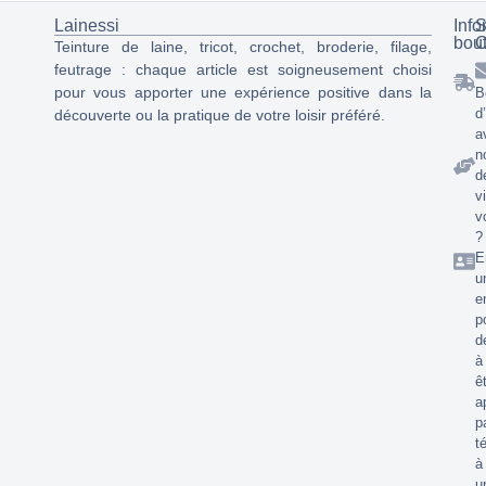
Lainessi
Info
S
bou
C
Teinture de laine, tricot, crochet, broderie, filage,
feutrage : chaque article est soigneusement choisi
pour vous apporter une expérience positive dans la
B
d
découverte ou la pratique de votre loisir préféré.
a
n
d
v
v
?
E
u
e
p
d
à
ê
a
p
t
à
u