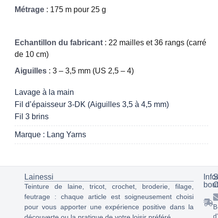
Métrage
: 175 m pour 25 g
Echantillon du fabricant
: 22 mailles et 36 rangs (carré
de 10 cm)
Aiguilles
: 3 – 3,5 mm (US 2,5 – 4)
Lavage à la main
Fil d’épaisseur 3-DK (Aiguilles 3,5 à 4,5 mm)
Fil 3 brins
Marque : Lang Yarns
Lainessi
Info
S
bou
C
Teinture de laine, tricot, crochet, broderie, filage,
feutrage : chaque article est soigneusement choisi
pour vous apporter une expérience positive dans la
B
d
découverte ou la pratique de votre loisir préféré.