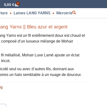
0
0,00
€
nture
Laines LANG YARNS
Mercerie
ng Yarns || Bleu azur et argent
Yarns est un fil extrêmement doux est chaud et
est composé d’un luxueux mélange de Mohair
l fil métallisé, Mohair Luxe Lamé ajoute un éclat
tricot.
ricoté seul ou avec d’autres fils, donnant aux
soires un halo semblable à un nuage de douceur.
5g