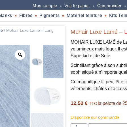
Mon compte
Voir le panier
Commander
blanks
Fibres
Pigments
Matériel teinture
Kits Tei
mé
/
Mohair Luxe Lamé – Lang
Mohair Luxe Lamé – La
MOHAIR LUXE LAMÉ de Lang 
volumineux mais léger. Il 
Superkid et de Soie.
Scintillant grâce à son subti
sophistiqué à n’importe quel 
Ce magnifique fil peut être t
vêtements, châles et acces
12,50
€
la pelote de 2
TTC
Disponible sur commande