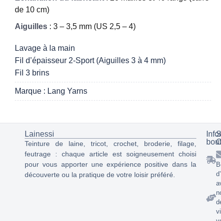
de 10 cm)
Aiguilles
: 3 – 3,5 mm (US 2,5 – 4)
Lavage à la main
Fil d’épaisseur 2-Sport (Aiguilles 3 à 4 mm)
Fil 3 brins
Marque : Lang Yarns
Lainessi
Info
S
bou
C
Teinture de laine, tricot, crochet, broderie, filage,
feutrage : chaque article est soigneusement choisi
pour vous apporter une expérience positive dans la
B
d
découverte ou la pratique de votre loisir préféré.
a
n
d
v
v