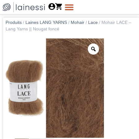
Produits
/
Laines LANG YARNS
/
Mohair
/
Lace
/
Mohair LACE –
Lang Yarns || Nougat foncé