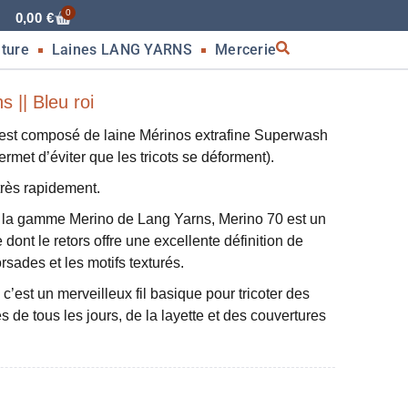
0
0,00
€
nture
Laines LANG YARNS
Mercerie
 || Bleu roi
st composé de laine Mérinos extrafine Superwash
rmet d’éviter que les tricots se déforment).
 très rapidement.
 la gamme Merino de Lang Yarns, Merino 70 est un
e dont le retors offre une excellente définition de
torsades et les motifs texturés.
, c’est un merveilleux fil basique pour tricoter des
 de tous les jours, de la layette et des couvertures
g