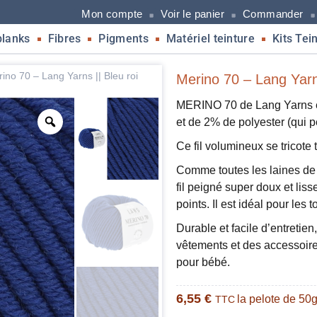
Mon compte
Voir le panier
Commander
blanks
Fibres
Pigments
Matériel teinture
Kits Tei
ino 70 – Lang Yarns || Bleu roi
Merino 70 – Lang Yarns
MERINO 70 de Lang Yarns e
et de 2% de polyester (qui pe
Ce fil volumineux se tricote
Comme toutes les laines de
fil peigné super doux et liss
points. Il est idéal pour les 
Durable et facile d’entretien
vêtements et des accessoires
pour bébé.
6,55
€
la pelote de 50
TTC