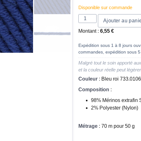
Disponible sur commande
Ajouter au pani
Montant :
6,55
€
Expédition sous 1 à 8 jours ouvr
commandes, expédition sous 5 
Malgré tout le soin apporté aux
et la couleur réelle peut légère
Couleur
: Bleu roi 733.0106
Composition
:
98% Mérinos extrafin
2% Polyester (Nylon)
Métrage
: 70 m pour 50 g