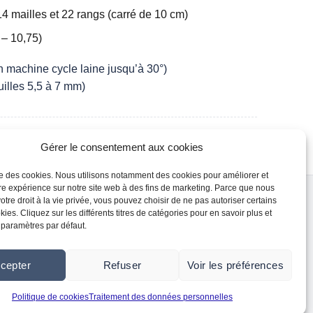
14 mailles et 22 rangs (carré de 10 cm)
 – 10,75)
 machine cycle laine jusqu’à 30°)
uilles 5,5 à 7 mm)
Gérer le consentement aux cookies
ise des cookies. Nous utilisons notamment des cookies pour améliorer et
re expérience sur notre site web à des fins de marketing. Parce que nous
seaux sociaux
Vous voulez nous suivre ?
otre droit à la vie privée, vous pouvez choisir de ne pas autoriser certains
Instagram
ies. Cliquez sur les différents titres de catégories pour en savoir plus et
 paramètres par défaut.
Facebook
je m'inscris à la newsletter
Youtube
cepter
Refuser
Voir les préférences
Politique de cookies
Traitement des données personnelles