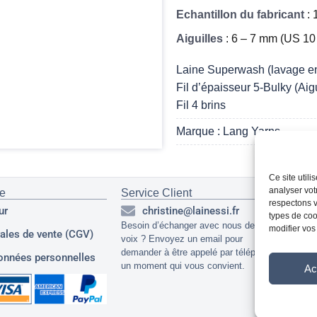
Echantillon du fabricant
: 
Aiguilles
: 6 – 7 mm (US 10
Laine Superwash (lavage en
Fil d’épaisseur 5-Bulky (Aig
Fil 4 brins
Marque : Lang Yarns
Ce site util
analyser vot
ue
Service Client
Ré
respectons v
ur
christine@lainessi.fr
types de cook
Besoin d’échanger avec nous de vive
modifier vos
ales de vente (CGV)
voix ? Envoyez un email pour
demander à être appelé par téléphone à
onnées personnelles
un moment qui vous convient.
Ac