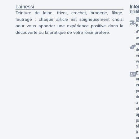
Lainessi
Info
S
bou
C
Teinture de laine, tricot, crochet, broderie, filage,
feutrage : chaque article est soigneusement choisi
pour vous apporter une expérience positive dans la
B
d
découverte ou la pratique de votre loisir préféré.
a
n
d
v
v
?
E
u
e
p
d
à
ê
a
p
t
à
u