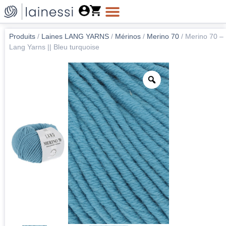
Produits
/
Laines LANG YARNS
/
Mérinos
/
Merino 70
/
Merino 70 –
Lang Yarns || Bleu turquoise