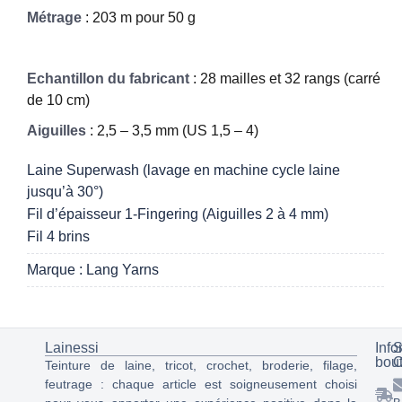
Métrage
: 203 m pour 50 g
Echantillon du fabricant
: 28 mailles et 32 rangs (carré
de 10 cm)
Aiguilles
: 2,5 – 3,5 mm (US 1,5 – 4)
Laine Superwash (lavage en machine cycle laine
jusqu’à 30°)
Fil d’épaisseur 1-Fingering (Aiguilles 2 à 4 mm)
Fil 4 brins
Marque : Lang Yarns
Lainessi
Info
S
bou
C
Teinture de laine, tricot, crochet, broderie, filage,
feutrage : chaque article est soigneusement choisi