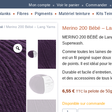
Mon compte
Voir le panier
Commander
blanks
Fibres
Pigments
Matériel teinture
Kits Tei
bé
/
Merino 200 Bébé – Lang Yarns
Merino 200 Bébé – Lan
MERINO 200 BÉBÉ de Lang Y
Superwash.
Comme toutes les laines d
est un fil peigné super doux e
de points. Il est idéal pour l
Durable et facile d’entretien
et des accessoires de tous l
6,55
€
la pelote de 50
TTC
Disponible sur commande