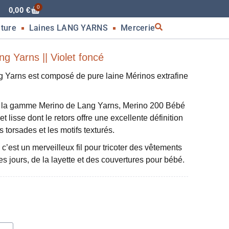
0
0,00
€
nture
Laines LANG YARNS
Mercerie
g Yarns || Violet foncé
arns est composé de pure laine Mérinos extrafine
e la gamme Merino de Lang Yarns, Merino 200 Bébé
t lisse dont le retors offre une excellente définition
es torsades et les motifs texturés.
, c’est un merveilleux fil pour tricoter des vêtements
es jours, de la layette et des couvertures pour bébé.
g