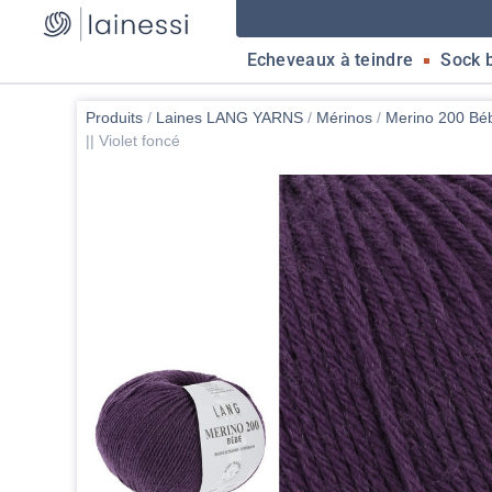
Echeveaux à teindre
Sock 
Produits
/
Laines LANG YARNS
/
Mérinos
/
Merino 200 Bé
|| Violet foncé