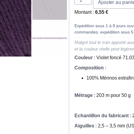
Ajouter au pani
Montant :
6,55
€
Expédition sous 1 à 8 jours ouvr
commandes, expédition sous 5 
Malgré tout le soin apporté aux
et la couleur réelle peut légère
Couleur
: Violet foncé 71.0
Composition
:
100% Mérinos extrafi
Métrage
: 203 m pour 50 g
Echantillon du fabricant
: 
Aiguilles
: 2,5 – 3,5 mm (US