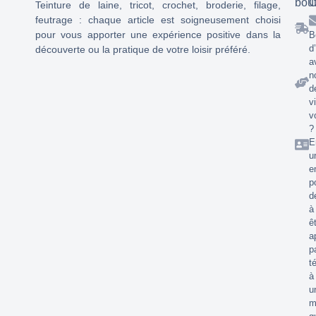
bou
C
Teinture de laine, tricot, crochet, broderie, filage,
feutrage : chaque article est soigneusement choisi
pour vous apporter une expérience positive dans la
B
d
découverte ou la pratique de votre loisir préféré.
a
n
d
v
v
?
E
u
e
p
d
à
ê
a
p
t
à
u
m