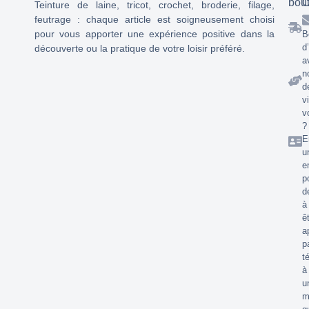
bou
C
Teinture de laine, tricot, crochet, broderie, filage,
feutrage : chaque article est soigneusement choisi
pour vous apporter une expérience positive dans la
B
d
découverte ou la pratique de votre loisir préféré.
a
n
d
v
v
?
E
u
e
p
d
à
ê
a
p
t
à
u
m