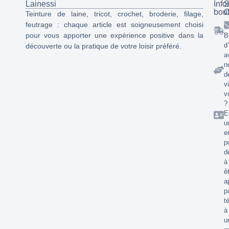
Lainessi
Info
S
bou
C
Teinture de laine, tricot, crochet, broderie, filage,
feutrage : chaque article est soigneusement choisi
pour vous apporter une expérience positive dans la
B
d
découverte ou la pratique de votre loisir préféré.
a
n
d
v
v
?
E
u
e
p
d
à
ê
a
p
t
à
u