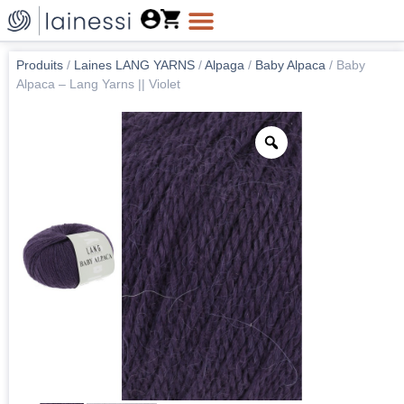
Produits
/
Laines LANG YARNS
/
Alpaga
/
Baby Alpaca
/
Baby
Alpaca – Lang Yarns || Violet