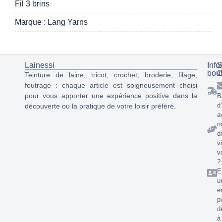
Fil 3 brins
Marque : Lang Yarns
Lainessi
Info
S
bou
C
Teinture de laine, tricot, crochet, broderie, filage,
feutrage : chaque article est soigneusement choisi
pour vous apporter une expérience positive dans la
B
d
découverte ou la pratique de votre loisir préféré.
a
n
d
v
v
?
E
u
e
p
d
à