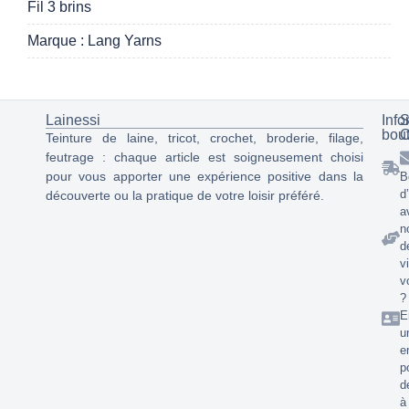
Fil 3 brins
Marque : Lang Yarns
Lainessi
Info
S
bou
C
Teinture de laine, tricot, crochet, broderie, filage,
feutrage : chaque article est soigneusement choisi
pour vous apporter une expérience positive dans la
B
d
découverte ou la pratique de votre loisir préféré.
a
n
d
v
v
?
E
u
e
p
d
à