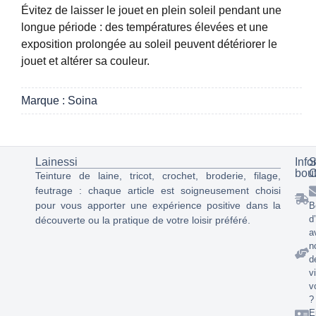
Évitez de laisser le jouet en plein soleil pendant une
longue période : des températures élevées et une
exposition prolongée au soleil peuvent détériorer le
jouet et altérer sa couleur.
Marque : Soina
Lainessi
Info
S
bou
C
Teinture de laine, tricot, crochet, broderie, filage,
feutrage : chaque article est soigneusement choisi
pour vous apporter une expérience positive dans la
B
d
découverte ou la pratique de votre loisir préféré.
a
n
d
v
v
?
E