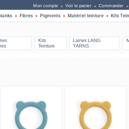
Mon compte
Voir le panier
Commander
blanks
Fibres
Pigments
Matériel teinture
Kits Tei
ries
Kits
Laines LANG
M
ées
Teinture
YARNS