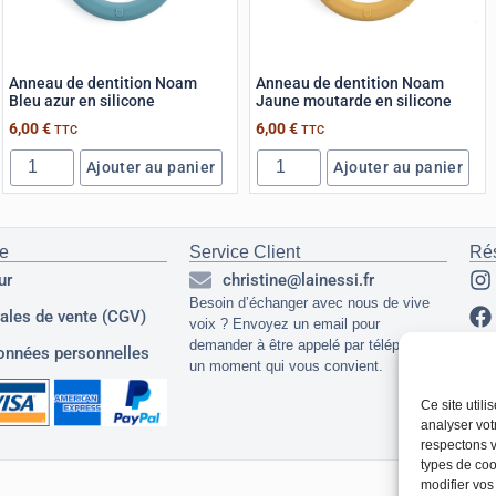
Anneau de dentition Noam
Anneau de dentition Noam
Bleu azur en silicone
Jaune moutarde en silicone
6,00
€
6,00
€
TTC
TTC
Ajouter au panier
Ajouter au panier
ue
Service Client
Ré
ur
christine@lainessi.fr
Besoin d’échanger avec nous de vive
ales de vente (CGV)
voix ? Envoyez un email pour
demander à être appelé par téléphone à
onnées personnelles
un moment qui vous convient.
Ce site util
analyser vot
respectons v
types de cook
modifier vos