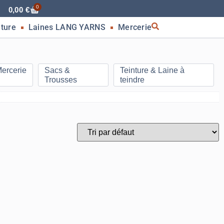
0
0,00
€
nture
Laines LANG YARNS
Mercerie
ercerie
Sacs &
Teinture & Laine à
Trousses
teindre