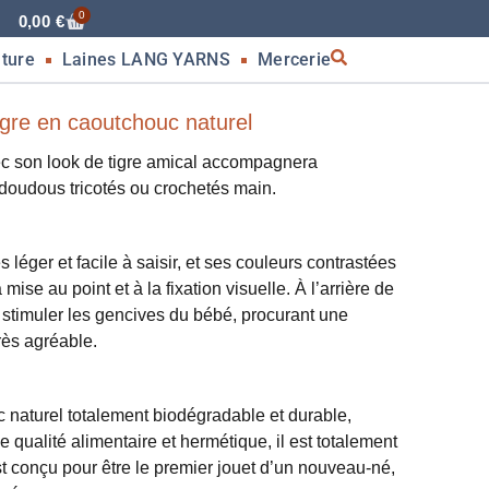
0
0,00
€
nture
Laines LANG YARNS
Mercerie
igre en caoutchouc naturel
ec son look de tigre amical accompagnera
 doudous tricotés ou crochetés main.
s léger et facile à saisir, et ses couleurs contrastées
 mise au point et à la fixation visuelle. À l’arrière de
ur stimuler les gencives du bébé, procurant une
rès agréable.
c naturel totalement biodégradable et durable,
qualité alimentaire et hermétique, il est totalement
t conçu pour être le premier jouet d’un nouveau-né,