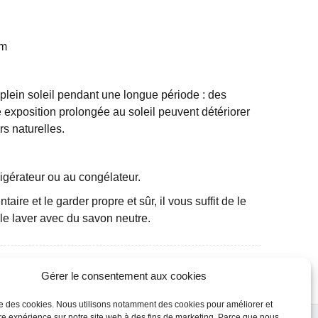
cm
n plein soleil pendant une longue période : des
 exposition prolongée au soleil peuvent détériorer
rs naturelles.
frigérateur ou au congélateur.
aire et le garder propre et sûr, il vous suffit de le
 le laver avec du savon neutre.
Gérer le consentement aux cookies
ise des cookies. Nous utilisons notamment des cookies pour améliorer et
re expérience sur notre site web à des fins de marketing. Parce que nous