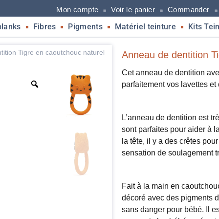
Mon compte
Voir le panier
Commander
blanks
Fibres
Pigments
Matériel teinture
Kits Tei
ition Tigre en caoutchouc naturel
Anneau de dentition T
Cet anneau de dentition av
parfaitement vos lavettes et
L’anneau de dentition est trè
sont parfaites pour aider à la
la tête, il y a des crêtes po
sensation de soulagement t
Fait à la main en caoutchou
décoré avec des pigments de 
sans danger pour bébé. Il es