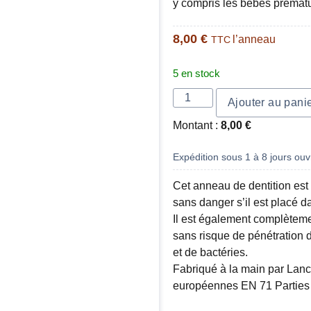
y compris les bébés prémat
8,00
€
l’anneau
TTC
5 en stock
Ajouter au pani
Montant :
8,00
€
Expédition sous 1 à 8 jours ouvr
Cet anneau de dentition es
sans danger s’il est placé 
Il est également complèteme
sans risque de pénétration d
et de bactéries.
Fabriqué à la main par Lanco,
européennes EN 71 Parties 