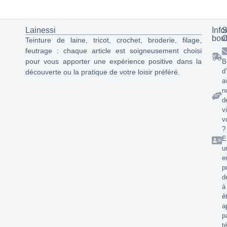
Lainessi
Info
S
bou
C
Teinture de laine, tricot, crochet, broderie, filage,
feutrage : chaque article est soigneusement choisi
pour vous apporter une expérience positive dans la
B
d
découverte ou la pratique de votre loisir préféré.
a
n
d
v
v
?
E
u
e
p
d
à
ê
a
p
t