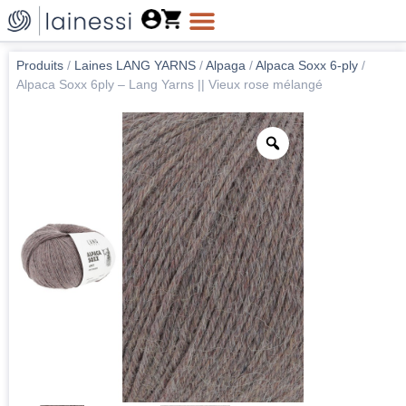
Produits
/
Laines LANG YARNS
/
Alpaga
/
Alpaca Soxx 6-ply
/
Alpaca Soxx 6ply – Lang Yarns || Vieux rose mélangé