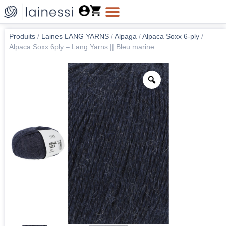
Produits
/
Laines LANG YARNS
/
Alpaga
/
Alpaca Soxx 6-ply
/
Alpaca Soxx 6ply – Lang Yarns || Bleu marine