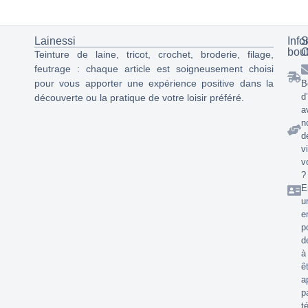
Lainessi
Info
S
bou
C
Teinture de laine, tricot, crochet, broderie, filage,
feutrage : chaque article est soigneusement choisi
pour vous apporter une expérience positive dans la
B
d
découverte ou la pratique de votre loisir préféré.
a
n
d
v
v
?
E
u
e
p
d
à
ê
a
p
t