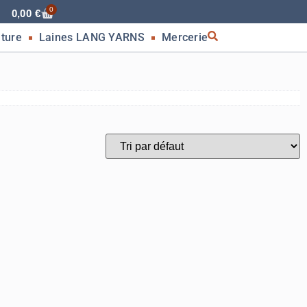
0
0,00
€
nture
Laines LANG YARNS
Mercerie