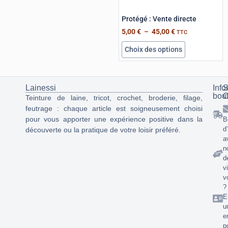
Protégé : Vente directe
5,00
€
–
45,00
€
TTC
Choix des options
Lainessi
Info
S
bou
C
Teinture de laine, tricot, crochet, broderie, filage,
feutrage : chaque article est soigneusement choisi
pour vous apporter une expérience positive dans la
B
d
découverte ou la pratique de votre loisir préféré.
a
n
d
v
v
?
E
u
e
p