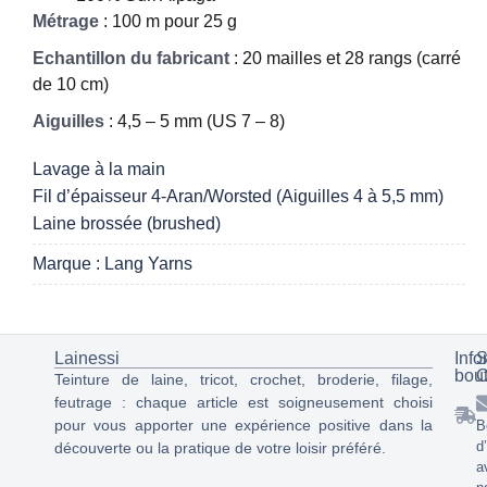
Métrage
: 100 m pour 25 g
Echantillon du fabricant
: 20 mailles et 28 rangs (carré
de 10 cm)
Aiguilles
: 4,5 – 5 mm (US 7 – 8)
Lavage à la main
Fil d’épaisseur 4-Aran/Worsted (Aiguilles 4 à 5,5 mm)
Laine brossée (brushed)
Marque : Lang Yarns
Lainessi
Info
S
bou
C
Teinture de laine, tricot, crochet, broderie, filage,
feutrage : chaque article est soigneusement choisi
pour vous apporter une expérience positive dans la
B
d
découverte ou la pratique de votre loisir préféré.
a