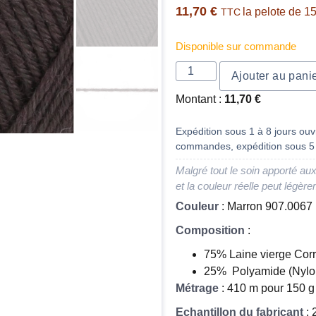
11,70
€
la pelote de 1
TTC
Disponible sur commande
Ajouter au pani
Montant :
11,70
€
Expédition sous 1 à 8 jours ouvr
commandes, expédition sous 5 
Malgré tout le soin apporté aux
et la couleur réelle peut légère
Couleur
: Marron 907.0067
Composition
:
75% Laine vierge Corr
25% Polyamide (Nylo
Métrage
: 410 m pour 150 g
Echantillon du fabricant
: 