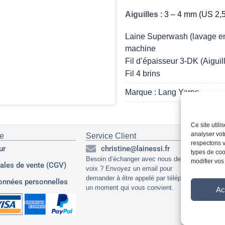
Aiguilles
: 3 – 4 mm (US 2,5
Laine Superwash (lavage en
machine
Fil d’épaisseur 3-DK (Aiguil
Fil 4 brins
Marque : Lang Yarns
Ce site util
analyser vot
ue
Service Client
Ré
respectons v
ur
christine@lainessi.fr
types de cook
Besoin d’échanger avec nous de vive
modifier vos
ales de vente (CGV)
voix ? Envoyez un email pour
demander à être appelé par téléphone à
onnées personnelles
un moment qui vous convient.
Ac