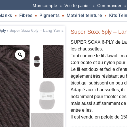
Mon compte
Voir le panier
Commander
blanks
Fibres
Pigments
Matériel teinture
Kits Tei
6ply
/
Super Soxx 6ply – Lang Yarns
Super Soxx 6ply – Lan
SUPER SOXX 6-PLY de Lang Y
les chaussettes.
Tout comme le fil Jawoll, mai
Corriedale et du nylon pour l
Le fil est doux et facile d’e
également très résistant au 
tricot qui subissent un peu de
Adapté aux chaussettes, il 
notamment pour tricoter des m
mais aussi suffisamment de 
entre elles.
Il est vendu en pelote de 1