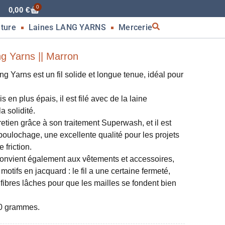
0
0,00
€
nture
Laines LANG YARNS
Mercerie
g Yarns || Marron
arns est un fil solide et longue tenue, idéal pour
s en plus épais, il est filé avec de la laine
a solidité.
ntretien grâce à son traitement Superwash, et il est
boulochage, une excellente qualité pour les projets
 friction.
convient également aux vêtements et accessoires,
otifs en jacquard : le fil a une certaine fermeté,
fibres lâches pour que les mailles se fondent bien
50 grammes.