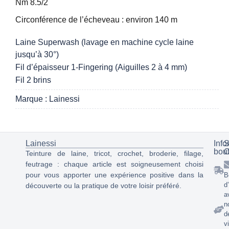
Nm 8.5/2
Circonférence de l’écheveau : environ 140 m
Laine Superwash (lavage en machine cycle laine
jusqu’à 30°)
Fil d’épaisseur 1-Fingering (Aiguilles 2 à 4 mm)
Fil 2 brins
Marque : Lainessi
Lainessi
Info
S
bou
C
Teinture de laine, tricot, crochet, broderie, filage,
feutrage : chaque article est soigneusement choisi
pour vous apporter une expérience positive dans la
B
d
découverte ou la pratique de votre loisir préféré.
a
n
d
v