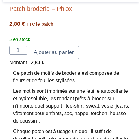
Patch broderie – Phlox
2,80
€
le patch
TTC
5 en stock
Ajouter au panier
Montant :
2,80
€
Ce patch de motifs de broderie est composée de
fleurs et de feuilles stylisées.
Les motifs sont imprimés sur une feuille autocollante
et hydrosoluble, les rendant prêts-à-broder sur
n’importe quel support : tee-shirt, sweat, veste, jeans,
vêtement pour enfants, sac, nappe, torchon, housse
de coussin…
Chaque patch est à usage unique : il suffit de
décoller la pellicule arrière de protection, de coller le