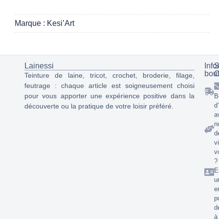
Marque : Kesi’Art
Lainessi
Info
S
bou
C
Teinture de laine, tricot, crochet, broderie, filage,
feutrage : chaque article est soigneusement choisi
pour vous apporter une expérience positive dans la
B
d
découverte ou la pratique de votre loisir préféré.
a
n
d
v
v
?
E
u
e
p
d
à