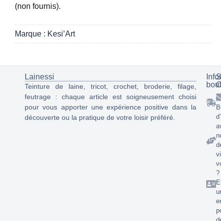
(non fournis).
Marque : Kesi’Art
Lainessi
Info
S
bou
C
Teinture de laine, tricot, crochet, broderie, filage,
feutrage : chaque article est soigneusement choisi
pour vous apporter une expérience positive dans la
B
d
découverte ou la pratique de votre loisir préféré.
a
n
d
v
v
?
E
u
e
p
d