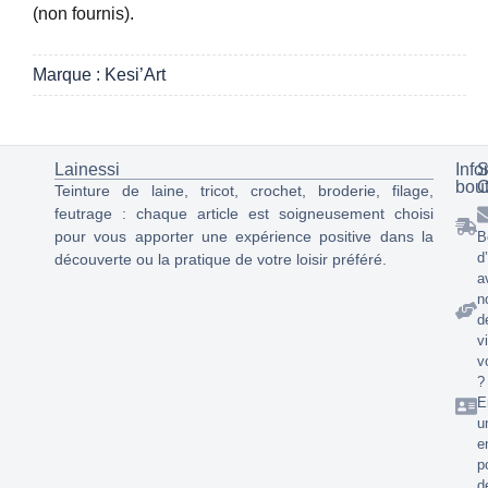
(non fournis).
Marque : Kesi’Art
Lainessi
Info
S
bou
C
Teinture de laine, tricot, crochet, broderie, filage,
feutrage : chaque article est soigneusement choisi
pour vous apporter une expérience positive dans la
B
d
découverte ou la pratique de votre loisir préféré.
a
n
d
v
v
?
E
u
e
p
d