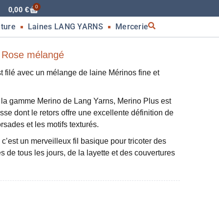
0
0,00
€
nture
Laines LANG YARNS
Mercerie
| Rose mélangé
filé avec un mélange de laine Mérinos fine et
 la gamme Merino de Lang Yarns, Merino Plus est
isse dont le retors offre une excellente définition de
torsades et les motifs texturés.
, c’est un merveilleux fil basique pour tricoter des
 de tous les jours, de la layette et des couvertures
g