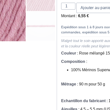
Ajouter au pani
Montant :
6,55
€
Expédition sous 1 à 8 jours ouvr
commandes, expédition sous 5 
Malgré tout le soin apporté aux
et la couleur réelle peut légère
Couleur
: Rose mélangé 1
Composition
:
100% Mérinos Superw
Métrage
: 90 m pour 50 g
Echantillon du fabricant
: 
Aiguilles
: 4,5 – 5,5 mm (US