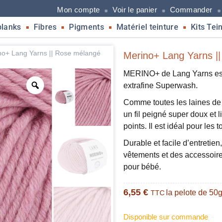
Mon compte
Voir le panier
Commander
blanks
Fibres
Pigments
Matériel teinture
Kits Tei
no+ Lang Yarns || Rose mélangé
Merino+ Lang Yarns |
MERINO+ de Lang Yarns est 
extrafine Superwash.
Comme toutes les laines de
un fil peigné super doux et l
points. Il est idéal pour les 
Durable et facile d’entretien
vêtements et des accessoires
pour bébé.
6,55
€
la pelote de 50
TTC
Disponible sur commande