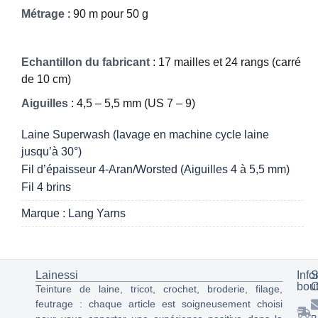
Métrage
: 90 m pour 50 g
Echantillon du fabricant
: 17 mailles et 24 rangs (carré
de 10 cm)
Aiguilles
: 4,5 – 5,5 mm (US 7 – 9)
Laine Superwash (lavage en machine cycle laine
jusqu’à 30°)
Fil d’épaisseur 4-Aran/Worsted (Aiguilles 4 à 5,5 mm)
Fil 4 brins
Marque : Lang Yarns
Lainessi
Info
S
bou
C
Teinture de laine, tricot, crochet, broderie, filage,
feutrage : chaque article est soigneusement choisi