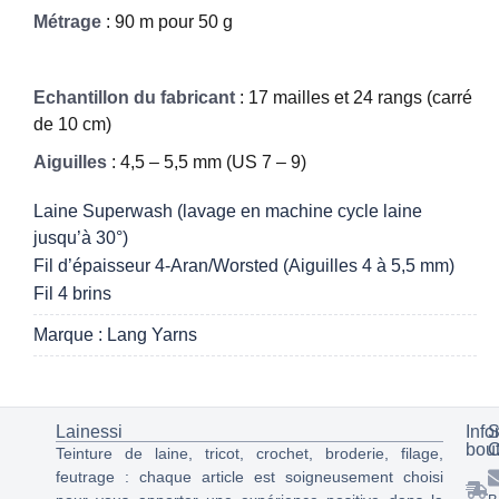
Métrage
: 90 m pour 50 g
Echantillon du fabricant
: 17 mailles et 24 rangs (carré
de 10 cm)
Aiguilles
: 4,5 – 5,5 mm (US 7 – 9)
Laine Superwash (lavage en machine cycle laine
jusqu’à 30°)
Fil d’épaisseur 4-Aran/Worsted (Aiguilles 4 à 5,5 mm)
Fil 4 brins
Marque : Lang Yarns
Lainessi
Info
S
bou
C
Teinture de laine, tricot, crochet, broderie, filage,
feutrage : chaque article est soigneusement choisi