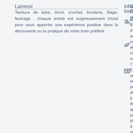
Lainessi
Info
S
bou
C
Teinture de laine, tricot, crochet, broderie, filage,
feutrage : chaque article est soigneusement choisi
pour vous apporter une expérience positive dans la
B
d
découverte ou la pratique de votre loisir préféré.
a
n
d
v
v
?
E
u
e
p
d
à
ê
a
p
t
à
u