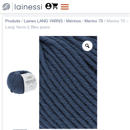
Produits
/
Laines LANG YARNS
/
Mérinos
/
Merino 70
/
Merino 70 –
Lang Yarns || Bleu jeans