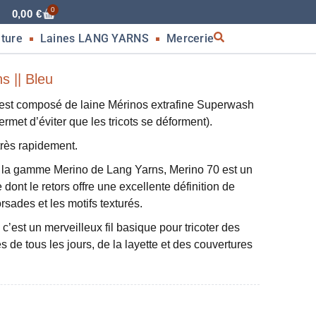
0
0,00
€
nture
Laines LANG YARNS
Mercerie
s || Bleu
st composé de laine Mérinos extrafine Superwash
rmet d’éviter que les tricots se déforment).
 très rapidement.
 la gamme Merino de Lang Yarns, Merino 70 est un
e dont le retors offre une excellente définition de
torsades et les motifs texturés.
, c’est un merveilleux fil basique pour tricoter des
 de tous les jours, de la layette et des couvertures
g