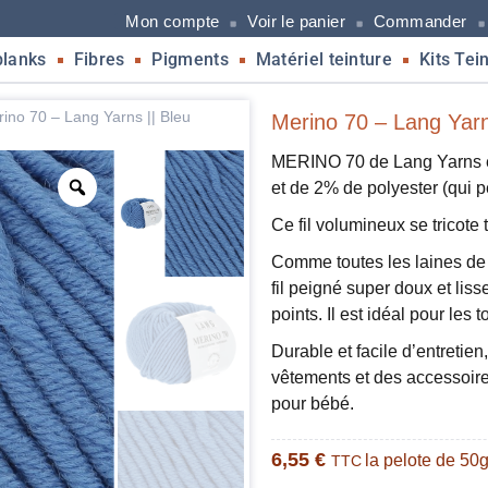
Mon compte
Voir le panier
Commander
blanks
Fibres
Pigments
Matériel teinture
Kits Tei
ino 70 – Lang Yarns || Bleu
Merino 70 – Lang Yarn
MERINO 70 de Lang Yarns e
et de 2% de polyester (qui pe
Ce fil volumineux se tricote
Comme toutes les laines de
fil peigné super doux et liss
points. Il est idéal pour les 
Durable et facile d’entretien
vêtements et des accessoires
pour bébé.
6,55
€
la pelote de 50
TTC