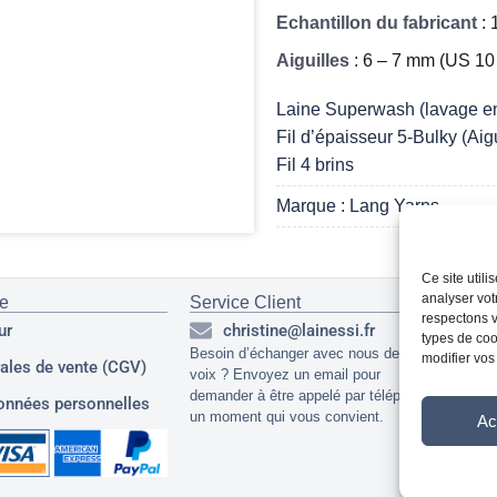
Echantillon du fabricant
: 
Aiguilles
: 6 – 7 mm (US 10
Laine Superwash (lavage en
Fil d’épaisseur 5-Bulky (Aig
Fil 4 brins
Marque : Lang Yarns
Ce site util
analyser vot
ue
Service Client
Ré
respectons v
ur
christine@lainessi.fr
types de cook
Besoin d’échanger avec nous de vive
modifier vos
ales de vente (CGV)
voix ? Envoyez un email pour
demander à être appelé par téléphone à
onnées personnelles
un moment qui vous convient.
Ac