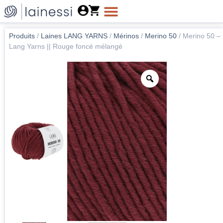
Produits
/
Laines LANG YARNS
/
Mérinos
/
Merino 50
/
Merino 50 –
Lang Yarns || Rouge foncé mélangé