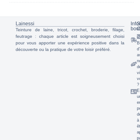
Lainessi
Info
S
bou
C
Teinture de laine, tricot, crochet, broderie, filage,
feutrage : chaque article est soigneusement choisi
pour vous apporter une expérience positive dans la
B
d
découverte ou la pratique de votre loisir préféré.
a
n
d
v
v
?
E
u
e
p
d
à
ê
a
p