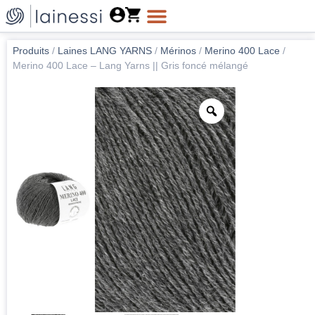
Produits
/
Laines LANG YARNS
/
Mérinos
/
Merino 400 Lace
/
Merino 400 Lace – Lang Yarns || Gris foncé mélangé