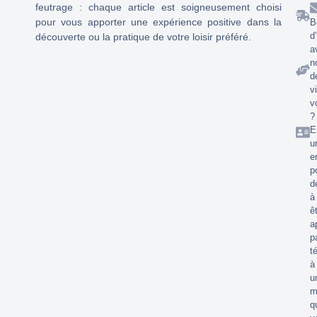
feutrage : chaque article est soigneusement choisi
pour vous apporter une expérience positive dans la
B
d
découverte ou la pratique de votre loisir préféré.
a
n
d
v
v
?
E
u
e
p
d
à
ê
a
p
t
à
u
m
q